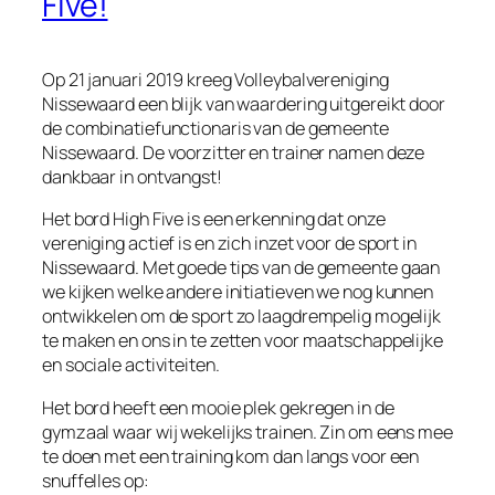
Five!
Op 21 januari 2019 kreeg Volleybalvereniging
Nissewaard een blijk van waardering uitgereikt door
de combinatiefunctionaris van de gemeente
Nissewaard. De voorzitter en trainer namen deze
dankbaar in ontvangst!
Het bord High Five is een erkenning dat onze
vereniging actief is en zich inzet voor de sport in
Nissewaard. Met goede tips van de gemeente gaan
we kijken welke andere initiatieven we nog kunnen
ontwikkelen om de sport zo laagdrempelig mogelijk
te maken en ons in te zetten voor maatschappelijke
en sociale activiteiten.
Het bord heeft een mooie plek gekregen in de
gymzaal waar wij wekelijks trainen. Zin om eens mee
te doen met een training kom dan langs voor een
snuffelles op: