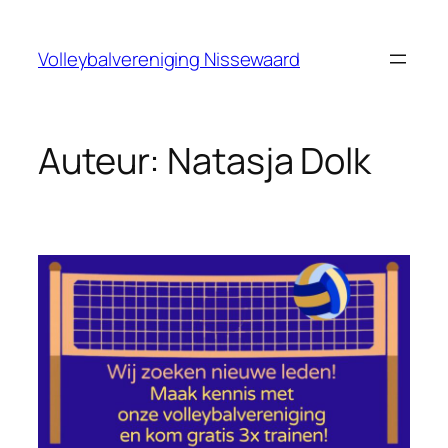
Ga
naar
Volleybalvereniging Nissewaard
de
inhoud
Auteur:
Natasja Dolk