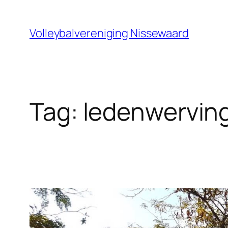
Ga
naar
Volleybalvereniging Nissewaard
de
inhoud
Tag:
ledenwervin