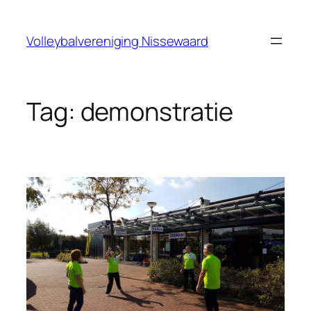
Ga
naar
Volleybalvereniging Nissewaard
de
inhoud
Tag:
demonstratie